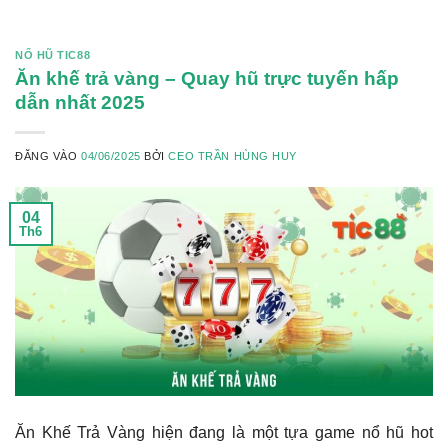
NỔ HŨ TIC88
Ăn khế trả vàng – Quay hũ trực tuyến hấp
dẫn nhất 2025
ĐĂNG VÀO
04/06/2025
BỞI
CEO TRẦN HÙNG HUY
04
Th6
Ăn Khế Trả Vàng hiện đang là một tựa game nổ hũ hot