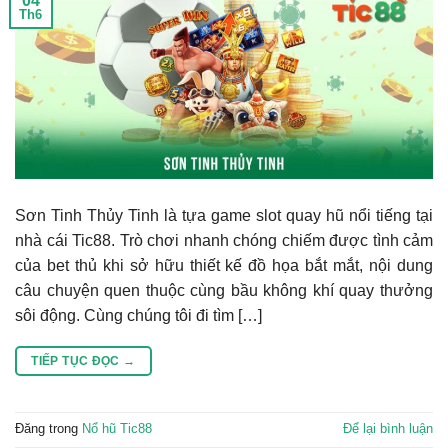
04
Th6
Sơn Tinh Thủy Tinh là tựa game slot quay hũ nổi tiếng tại
nhà cái Tic88. Trò chơi nhanh chóng chiếm được tình cảm
của bet thủ khi sở hữu thiết kế đồ họa bắt mắt, nội dung
câu chuyện quen thuộc cùng bầu không khí quay thưởng
sôi động. Cùng chúng tôi đi tìm […]
TIẾP TỤC ĐỌC
→
Đăng trong
Nổ hũ Tic88
Để lại bình luận