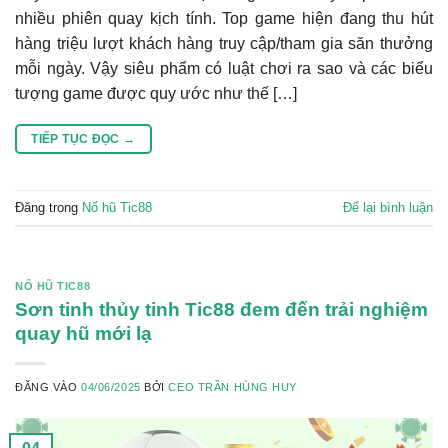
nhiều phiên quay kịch tính. Top game hiện đang thu hút
hàng triệu lượt khách hàng truy cập/tham gia săn thưởng
mỗi ngày. Vậy siêu phẩm có luật chơi ra sao và các biểu
tượng game được quy ước như thế […]
TIẾP TỤC ĐỌC
→
Đăng trong
Nổ hũ Tic88
Để lại bình luận
NỔ HŨ TIC88
Sơn tinh thủy tinh Tic88 đem đến trải nghiệm
quay hũ mới lạ
ĐĂNG VÀO
04/06/2025
BỞI
CEO TRẦN HÙNG HUY