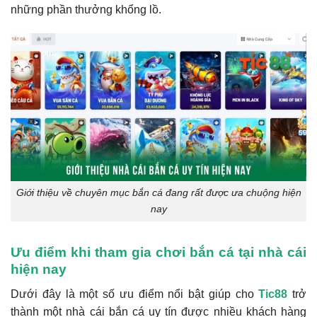
những phần thưởng khổng lồ.
Giới thiệu về chuyên mục bắn cá đang rất được ưa chuộng hiện
nay
Ưu điểm khi tham gia chơi bắn cá tại nhà cái
hiện nay
Dưới đây là một số ưu điểm nổi bật giúp cho
Tic88
trở
thành một nhà cái bắn cá uy tín được nhiều khách hàng