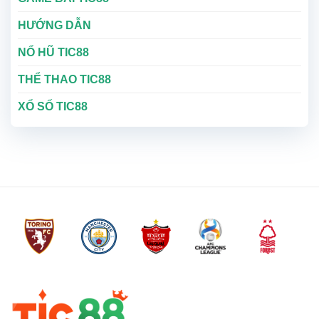
HƯỚNG DẪN
NỔ HŨ TIC88
THỂ THAO TIC88
XỔ SỐ TIC88