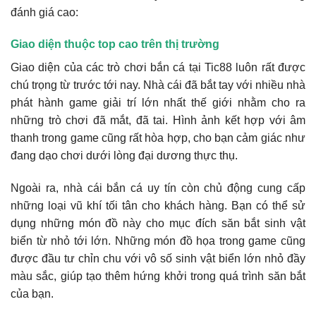
đánh giá cao:
Giao diện thuộc top cao trên thị trường
Giao diện của các trò chơi bắn cá tại Tic88 luôn rất được
chú trọng từ trước tới nay. Nhà cái đã bắt tay với nhiều nhà
phát hành game giải trí lớn nhất thế giới nhằm cho ra
những trò chơi đã mắt, đã tai. Hình ảnh kết hợp với âm
thanh trong game cũng rất hòa hợp, cho bạn cảm giác như
đang dạo chơi dưới lòng đại dương thực thụ.
Ngoài ra, nhà cái bắn cá uy tín còn chủ động cung cấp
những loại vũ khí tối tân cho khách hàng. Bạn có thể sử
dụng những món đồ này cho mục đích săn bắt sinh vật
biển từ nhỏ tới lớn. Những món đồ họa trong game cũng
được đầu tư chỉn chu với vô số sinh vật biển lớn nhỏ đầy
màu sắc, giúp tạo thêm hứng khởi trong quá trình săn bắt
của bạn.