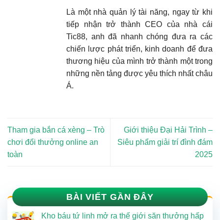
Là một nhà quản lý tài năng, ngay từ khi
tiếp nhận trở thành CEO của nhà cái
Tic88, anh đã nhanh chóng đưa ra các
chiến lược phát triển, kinh doanh để đưa
thương hiệu của mình trở thành một trong
những nền tảng được yêu thích nhất châu
Á.
Tham gia bắn cá xèng – Trò
Giới thiệu Đại Hải Trình –
chơi đổi thưởng online an
Siêu phẩm giải trí đình đám
toàn
2025
BÀI VIẾT GẦN ĐÂY
Kho báu tứ linh mở ra thế giới săn thưởng hấp