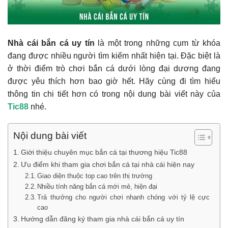
Nhà cái bắn cá uy tín
là một trong những cụm từ khóa
đang được nhiều người tìm kiếm nhất hiện tại. Đặc biệt là
ở thời điểm trò chơi bắn cá dưới lòng đại dương đang
được yêu thích hơn bao giờ hết. Hãy cùng đi tìm hiểu
thông tin chi tiết hơn có trong nội dung bài viết này của
Tic88
nhé.
Nội dung bài viết
Giới thiệu chuyên mục bắn cá tại thương hiệu Tic88
Ưu điểm khi tham gia chơi bắn cá tại nhà cái hiện nay
Giao diện thuộc top cao trên thị trường
Nhiều tính năng bắn cá mới mẻ, hiện đại
Trả thưởng cho người chơi nhanh chóng với tỷ lệ cực
cao
Hướng dẫn đăng ký tham gia nhà cái bắn cá uy tín