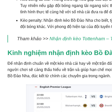
Tuy nhiên nếu gặp đội bóng ngang tài ngang sức t
tình hình thực tế cùng hệ với số nhà cái đưa ra để 
Kèo penalty:
Nhận định kèo Bồ Đào Nha
cho biết, 
đội bóng khác. Với phong độ hiện tại của đội tuyển 
Tham khảo >>
Nhận định kèo Tottenham – 
Kinh nghiệm nhận định kèo Bồ Đ
Để nhận định chuẩn về một kèo nhà cái hay về một trận đấu 
người chơi sẽ càng thấu hiểu về trận và giúp hạn chế mọi
Bồ Đào Nha, đúc kết từ chính các chuyên gia trong ngành.