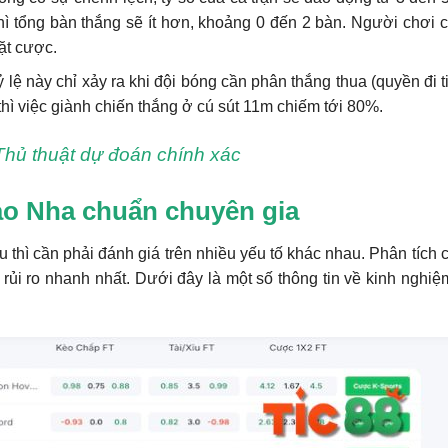
hì tổng bàn thắng sẽ ít hơn, khoảng 0 đến 2 bàn. Người chơi 
đặt cược.
tỷ lệ này chỉ xảy ra khi đội bóng cần phân thắng thua (quyền đi t
thì việc giành chiến thắng ở cú sút 11m chiếm tới 80%.
Thủ thuật dự đoán chính xác
ào Nha chuẩn chuyên gia
thì cần phải đánh giá trên nhiều yếu tố khác nhau. Phân tích cà
 rủi ro nhanh nhất. Dưới đây là một số thông tin về kinh nghi