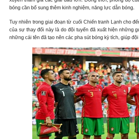
bóng cần bổ sung thêm kinh nghiệm, năng lực dẫn bóng.
Tuy nhiên trong giai đoạn từ cuối Chiến tranh Lạnh cho đ
của sự thay đổi này là do đội tuyển đã xuất hiện những 
những cái tên đã tạo nên các pha sút bóng kỳ tích, giúp độ