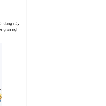
Nội dung này
ời gian nghỉ