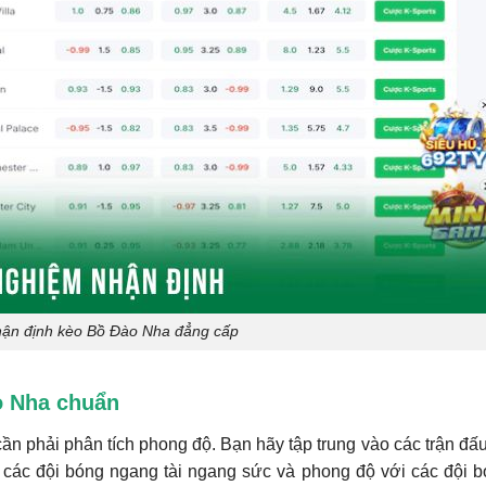
hận định kèo Bồ Đào Nha đẳng cấp
o Nha chuẩn
n phải phân tích phong độ. Bạn hãy tập trung vào các trận đấu
 các đội bóng ngang tài ngang sức và phong độ với các đội b