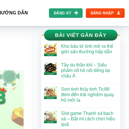
HƯỚNG DẪN
ĐĂNG KÝ
ĐĂNG NHẬP
BÀI VIẾT GẦN ĐÂY
Kho báu tứ linh mở ra thế
giới săn thưởng hấp dẫn
Tây du thần khí – Siêu
phẩm nổ hũ nổi tiếng tại
châu Á
Sơn tinh thủy tinh Tic88
đem đến trải nghiệm quay
hũ mới lạ
Slot game Thanh xà bạch
xà – Bật mí cách chơi hiệu
quả