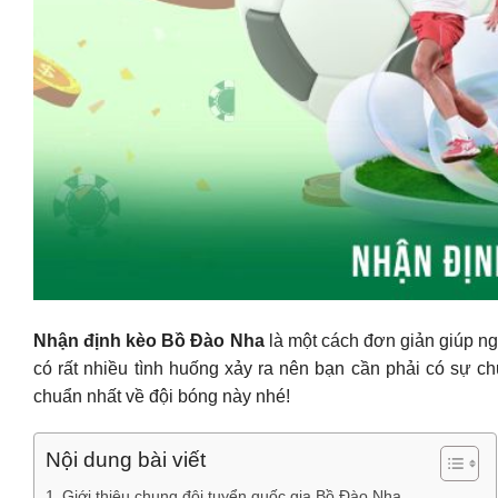
Nhận định kèo Bồ Đào Nha
là một cách đơn giản giúp ng
có rất nhiều tình huống xảy ra nên bạn cần phải có sự c
chuẩn nhất về đội bóng này nhé!
Nội dung bài viết
Giới thiệu chung đội tuyển quốc gia Bồ Đào Nha