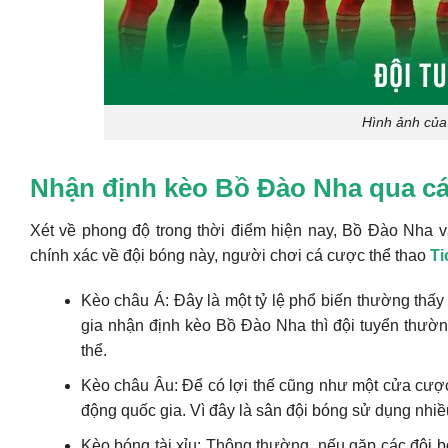
Hình ảnh của
Nhận định kèo Bồ Đào Nha qua các
Xét về phong độ trong thời điểm hiện nay, Bồ Đào Nha 
chính xác về đội bóng này, người chơi cá cược thể thao
Ti
Kèo châu Á: Đây là một tỷ lệ phổ biến thường thấy 
gia
nhận định kèo Bồ Đào Nha
thì đội tuyển thườ
thể.
Kèo châu Âu: Để có lợi thế cũng như một cửa cược
động quốc gia. Vì đây là sân đội bóng sử dụng nhiều
Kèo bóng tài xỉu: Thông thường, nếu gặp các đội b