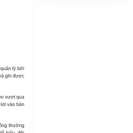
quản lý bởi
 và ghi được
heo vượt qua
lọt vào bán
hông thường
ễ hiểu, đội