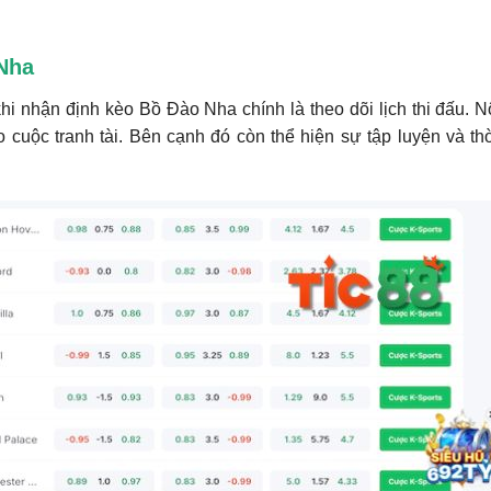
 Nha
khi
nhận định kèo Bồ Đào Nha
chính là theo dõi lịch thi đấu. 
 cuộc tranh tài. Bên cạnh đó còn thể hiện sự tập luyện và th