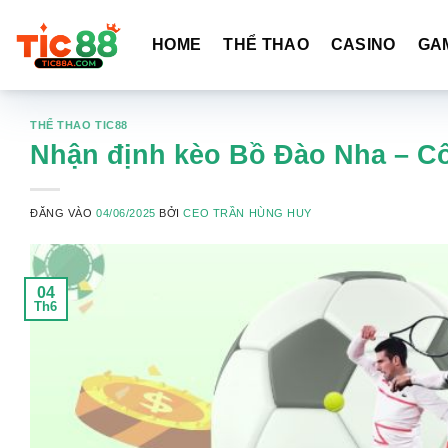
Bỏ
qua
HOME
THỂ THAO
CASINO
GA
nội
dung
THỂ THAO TIC88
Nhận định kèo Bồ Đào Nha – Cô
ĐĂNG VÀO
04/06/2025
BỞI
CEO TRẦN HÙNG HUY
04
Th6